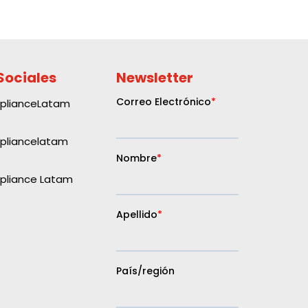
Sociales
Newsletter
plianceLatam
liancelatam
liance Latam