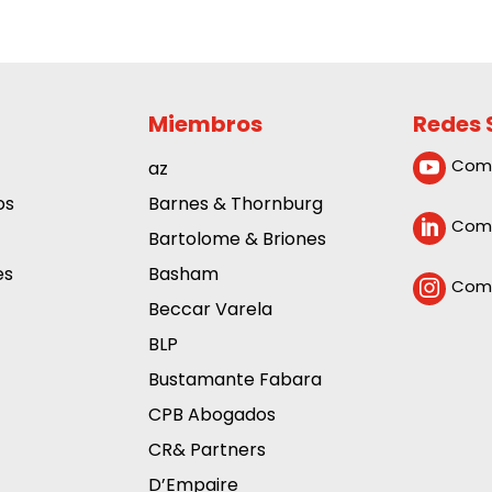
Miembros
Redes 
Com
az

os
Barnes & Thornburg
Comp

Bartolome & Briones
es
Basham
Comp

Beccar Varela
BLP
Bustamante Fabara
CPB Abogados
CR& Partners
D’Empaire