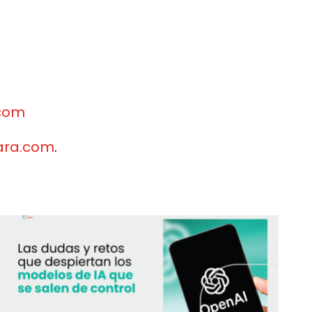
com
ara.com
.