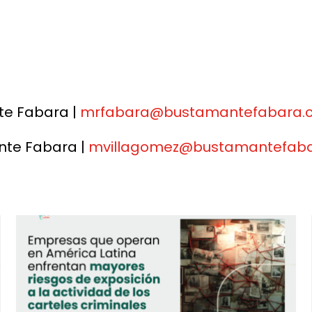
te Fabara |
mrfabara@bustamantefabara.
nte Fabara |
mvillagomez@bustamantefab