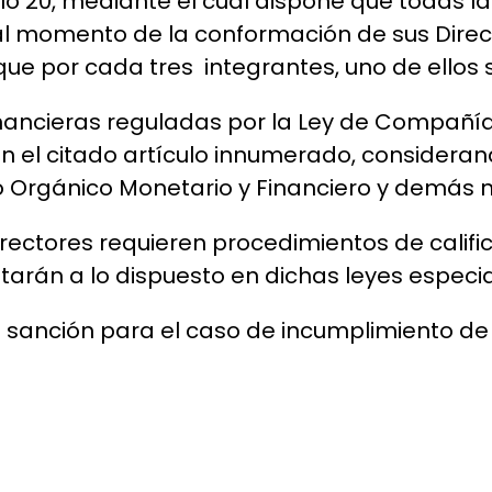
lo 20, mediante el cual dispone que todas 
l momento de la conformación de sus Direct
e por cada tres integrantes, uno de ellos
inancieras reguladas por la Ley de Compañí
en el citado artículo innumerado, considera
go Orgánico Monetario y Financiero y demás 
rectores requieren procedimientos de califi
tarán a lo dispuesto en dichas leyes especia
sanción para el caso de incumplimiento de e