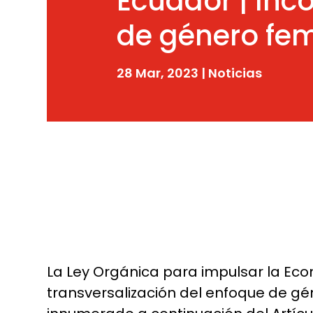
Ecuador | Inc
de género fem
28 Mar, 2023
|
Noticias
La Ley Orgánica para impulsar la Eco
transversalización del enfoque de gén