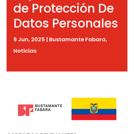
de Protección De
Datos Personales
9 Jun, 2025
|
Bustamante Fabara
,
Noticias