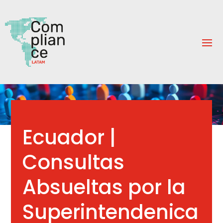
Ecuador |
Consultas
Absueltas por la
Superintendenica