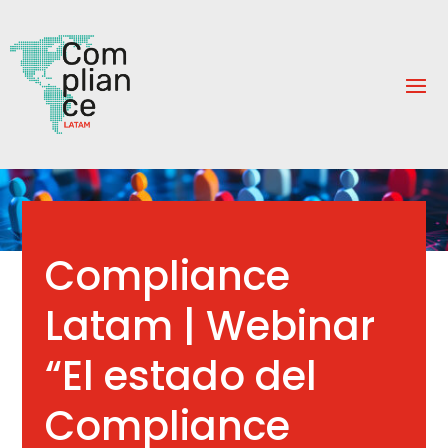
Compliance
Latam | Webinar
“El estado del
Compliance