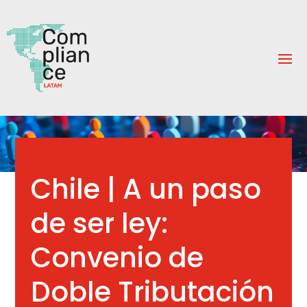
Chile | A un paso
de ser ley:
Convenio de
Doble Tributación