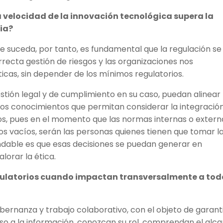
a velocidad de la innovación tecnológica supera la
ia?
ue suceda, por tanto, es fundamental que la regulación se
rrecta gestión de riesgos y las organizaciones nos
cas, sin depender de los mínimos regulatorios.
stión legal y de cumplimiento en su caso, puedan alinear
 los conocimientos que permitan considerar la integració
esos, pues en el momento que las normas internas o extern
os vacíos, serán las personas quienes tienen que tomar l
ndable es que esas decisiones se puedan generar en
lorar la ética.
ulatorios cuando impactan transversalmente a tod
bernanza y trabajo colaborativo, con el objeto de garant
so a la información, conozcan su rol, comprendan el alc