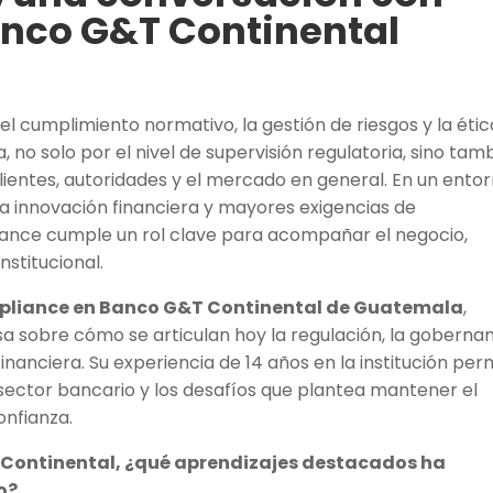
anco G&T Continental
el cumplimiento normativo, la gestión de riesgos y la étic
no solo por el nivel de supervisión regulatoria, sino tam
clientes, autoridades y el mercado en general. En un ento
la innovación financiera y mayores exigencias de
liance cumple un rol clave para acompañar el negocio,
nstitucional.
ompliance en Banco G&T Continental de Guatemala
,
a sobre cómo se articulan hoy la regulación, la goberna
inanciera. Su experiencia de 14 años en la institución per
 sector bancario y los desafíos que plantea mantener el
onfianza.
T Continental, ¿qué aprendizajes destacados ha
o?