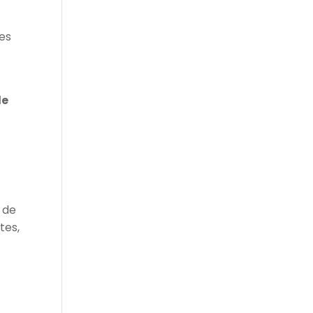
des
de
o de
tes,