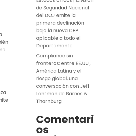
Estados Unidos | División
de Seguridad Nacional
del DOJ emite la
primera declinación
bajo la nueva CEP
a
aplicable a todo el
bién
Departamento
rno
Compliance sin
fronteras: entre EE.UU.,
América Latina y el
riesgo global, una
conversación con Jeff
nza
Lehtman de Barnes &
mite
Thornburg
Comentari
os