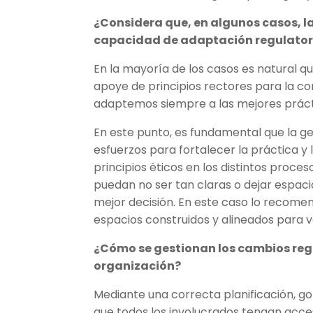
¿Considera que, en algunos casos, l
capacidad de adaptación regulator
En la mayoría de los casos es natural q
apoye de principios rectores para la co
adaptemos siempre a las mejores prácti
En este punto, es fundamental que la ge
esfuerzos para fortalecer la práctica y
principios éticos en los distintos proc
puedan no ser tan claras o dejar espaci
mejor decisión. En este caso lo recome
espacios construidos y alineados para va
¿Cómo se gestionan los cambios reg
organización?
Mediante una correcta planificación, go
que todos los involucrados tengan acce