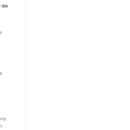
y de
e
e
era
n