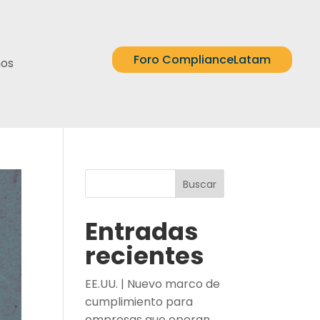
Foro ComplianceLatam
nos
Buscar
Entradas
recientes
EE.UU. | Nuevo marco de
cumplimiento para
empresas que operan