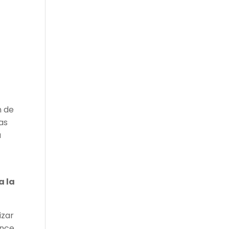
n de
as
a
a la
izar
ance