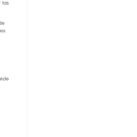
 las
de
ues
uede