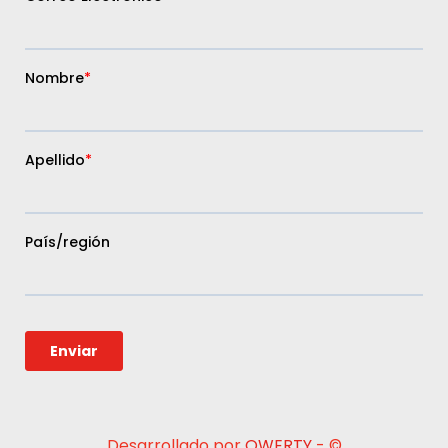
Desarrollado por
QWERTY
- ©