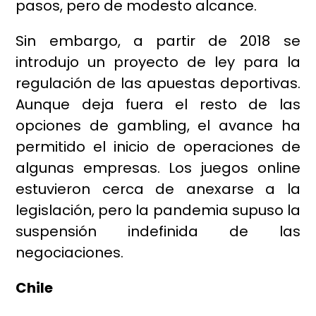
pasos, pero de modesto alcance.
Sin embargo, a partir de 2018 se
introdujo un proyecto de ley para la
regulación de las apuestas deportivas.
Aunque deja fuera el resto de las
opciones de gambling, el avance ha
permitido el inicio de operaciones de
algunas empresas. Los juegos online
estuvieron cerca de anexarse a la
legislación, pero la pandemia supuso la
suspensión indefinida de las
negociaciones.
Chile