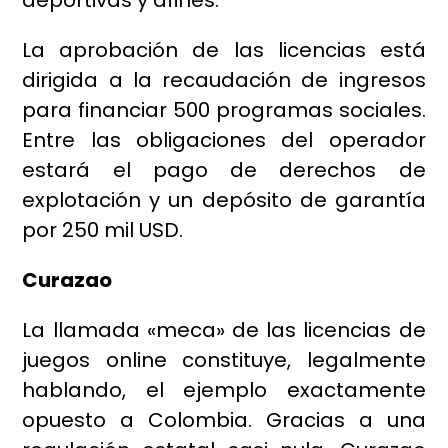
deportivas y afines.
La aprobación de las licencias está
dirigida a la recaudación de ingresos
para financiar 500 programas sociales.
Entre las obligaciones del operador
estará el pago de derechos de
explotación y un depósito de garantía
por 250 mil USD.
Curazao
La llamada «meca» de las licencias de
juegos online constituye, legalmente
hablando, el ejemplo exactamente
opuesto a Colombia. Gracias a una