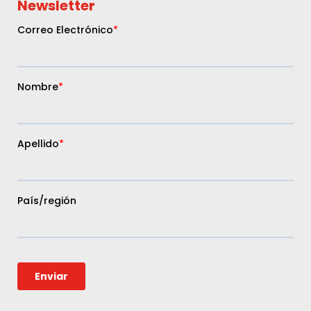
Newsletter