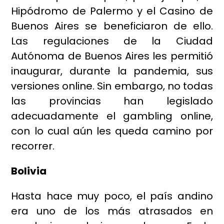
Hipódromo de Palermo y el Casino de
Buenos Aires se beneficiaron de ello.
Las regulaciones de la Ciudad
Autónoma de Buenos Aires les permitió
inaugurar, durante la pandemia, sus
versiones online. Sin embargo, no todas
las provincias han legislado
adecuadamente el gambling online,
con lo cual aún les queda camino por
recorrer.
Bolivia
Hasta hace muy poco, el país andino
era uno de los más atrasados en