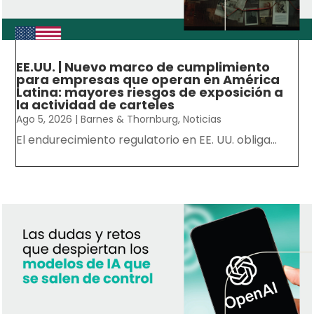
EE.UU. | Nuevo marco de cumplimiento
para empresas que operan en América
Latina: mayores riesgos de exposición a
la actividad de carteles
Ago 5, 2026
|
Barnes & Thornburg
,
Noticias
El endurecimiento regulatorio en EE. UU. obliga...