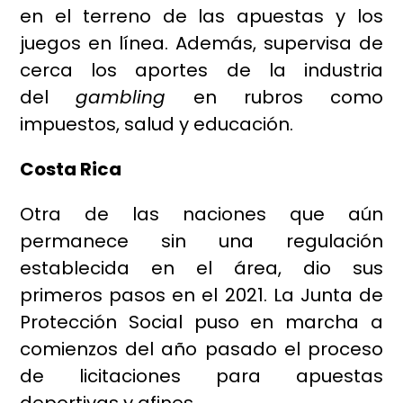
en el terreno de las apuestas y los
juegos en línea. Además, supervisa de
cerca los aportes de la industria
del
gambling
en rubros como
impuestos, salud y educación.
Costa Rica
Otra de las naciones que aún
permanece sin una regulación
establecida en el área, dio sus
primeros pasos en el 2021. La Junta de
Protección Social puso en marcha a
comienzos del año pasado el proceso
de licitaciones para apuestas