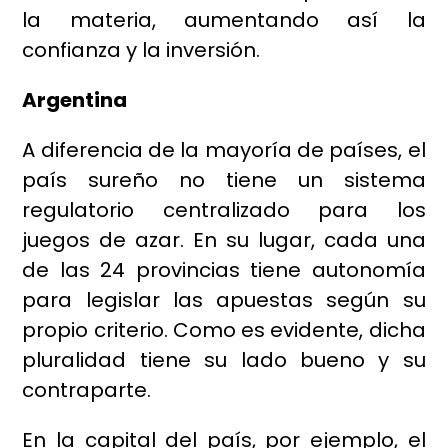
la materia, aumentando así la
confianza y la inversión.
Argentina
A diferencia de la mayoría de países, el
país sureño no tiene un sistema
regulatorio centralizado para los
juegos de azar. En su lugar, cada una
de las 24 provincias tiene autonomía
para legislar las apuestas según su
propio criterio. Como es evidente, dicha
pluralidad tiene su lado bueno y su
contraparte.
En la capital del país, por ejemplo, el