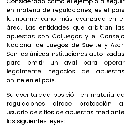
Considerado como el ejemplo a seguir
en materia de regulaciones, es el país
latinoamericano más avanzado en el
área. Las entidades que arbitran las
apuestas son Coljuegos y el Consejo
Nacional de Juegos de Suerte y Azar.
Son las únicas instituciones autorizadas
para emitir un aval para operar
legalmente negocios de apuestas
online en el país.
Su aventajada posición en materia de
regulaciones ofrece protección al
usuario de sitios de apuestas mediante
las siguientes leyes: