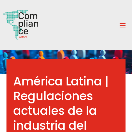
América Latina |
Regulaciones
actuales de la
industria del