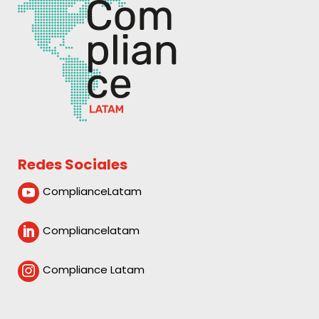
Redes Sociales
ComplianceLatam

Compliancelatam

Compliance Latam
