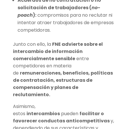
Acuerdos de no contratación o no
solicitación de trabajadores (
no-
poach
):
compromisos para no reclutar ni
intentar atraer trabajadores de empresas
competidoras.
Junto con ello, la
FNE advierte sobre el
intercambio de información
comercialmente sensible
entre
competidores en materia
de
remuneraciones, beneficios, políticas
de contratación, estructuras de
compensación y planes de
reclutamiento.
Asimismo,
estos
intercambios
pueden
facilitar o
favorecer conductas anticompetitivas
y,
dependiendo de sus características y