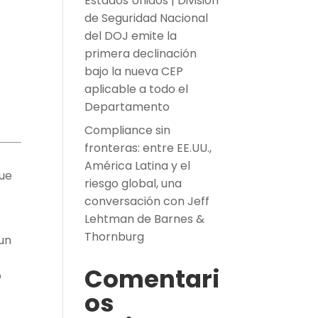
Estados Unidos | División
de Seguridad Nacional
del DOJ emite la
primera declinación
bajo la nueva CEP
aplicable a todo el
Departamento
Compliance sin
fronteras: entre EE.UU.,
América Latina y el
fue
riesgo global, una
conversación con Jeff
Lehtman de Barnes &
Thornburg
 un
Comentari
o
os