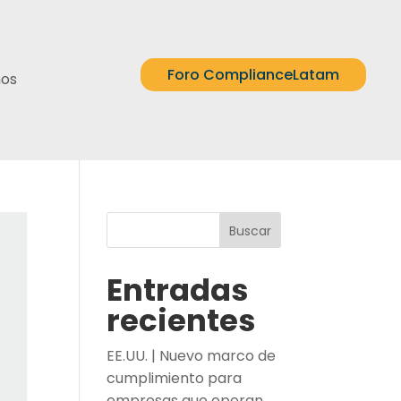
Foro ComplianceLatam
nos
Buscar
Entradas
recientes
EE.UU. | Nuevo marco de
cumplimiento para
empresas que operan