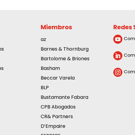
Miembros
Redes 
Com
az

os
Barnes & Thornburg
Comp

Bartolome & Briones
es
Basham
Comp

Beccar Varela
BLP
Bustamante Fabara
CPB Abogados
CR& Partners
D’Empaire