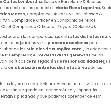
n Carlos Lombardía
, Socio de Bartolomé & Briones
de los destacados panelistas
Maria Elena Lapetina
, Soc
erico Maeso
, Compliance Officer R&D en Johnson &
 DPO y Compliance Officer en Compañía de Minas
, Chief Compliance Officer en Toyota (Colombia).
, destacaron las comparaciones entre
los distintos mar
 personas jurídicas y sus
planes de acciones
para
a labor de los
oficiales de cumplimiento
y la adopción 
de las empresas; el
rol de las altas gerencias
de las
o y políticas de
mitigación de responsabilidad legal
;
y la
colaboración entre las distintas áreas
de las
de las leyes de cumplimiento. Aunque hemos visto a trav
 que están surgiendo en Latinoamérica y España,
la
se están aplicando
y qué podemos aprender de eso”,