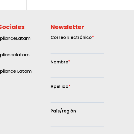
Sociales
Newsletter
plianceLatam
liancelatam
liance Latam