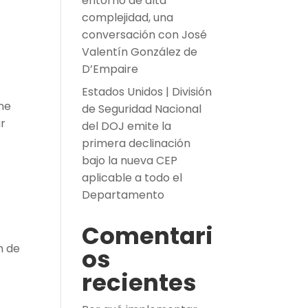
entorno de alta
complejidad, una
conversación con José
Valentín González de
D’Empaire
Estados Unidos | División
ene
de Seguridad Nacional
ar
del DOJ emite la
primera declinación
bajo la nueva CEP
aplicable a todo el
Departamento
Comentari
n de
os
recientes