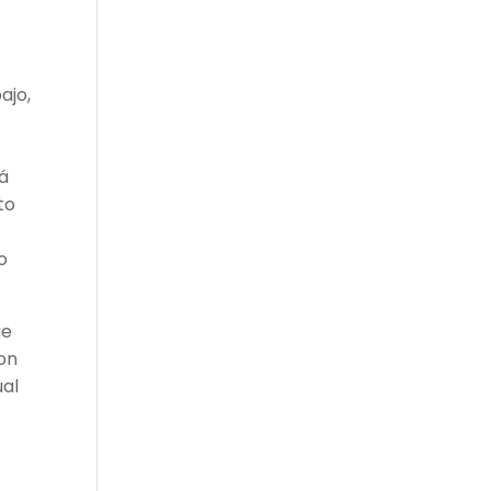
ajo,
rá
to
o
ue
con
ual