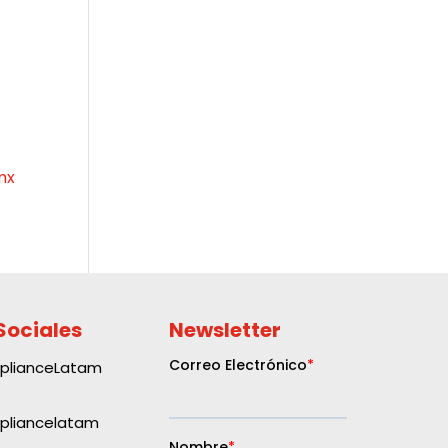
mx
Sociales
Newsletter
plianceLatam
liancelatam