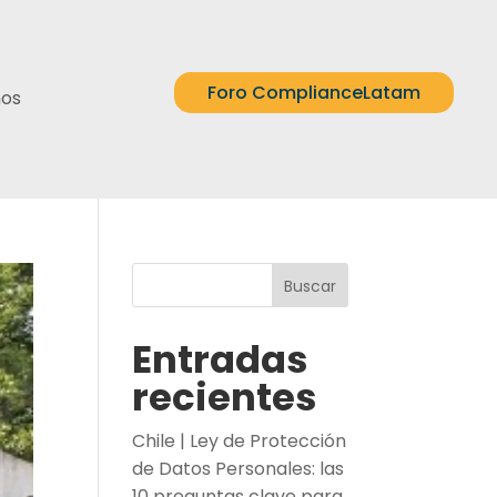
Foro ComplianceLatam
nos
Buscar
Entradas
recientes
Chile | Ley de Protección
de Datos Personales: las
10 preguntas clave para