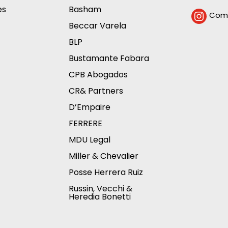
es
Basham
Comp

Beccar Varela
BLP
Bustamante Fabara
CPB Abogados
CR& Partners
D’Empaire
FERRERE
MDU Legal
Miller & Chevalier
Posse Herrera Ruiz
Russin, Vecchi &
Heredia Bonetti