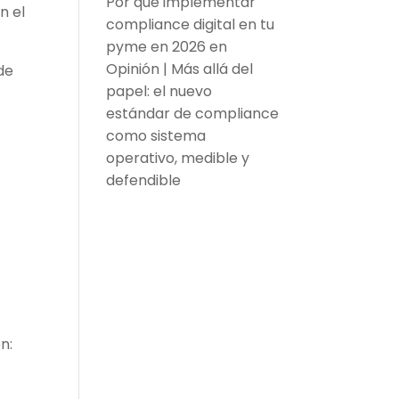
Por qué implementar
n el
compliance digital en tu
pyme en 2026
en
Opinión | Más allá del
de
papel: el nuevo
estándar de compliance
como sistema
operativo, medible y
defendible
a
n: