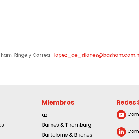
sham, Ringe y Correa |
lopez_de_silanes@basham.com.
Miembros
Redes 
Com
az

os
Barnes & Thornburg
Comp

Bartolome & Briones