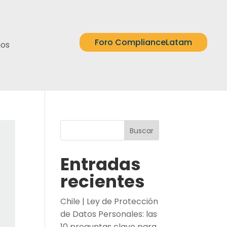
Foro ComplianceLatam
nos
Buscar
Entradas
recientes
Chile | Ley de Protección
de Datos Personales: las
10 preguntas clave para