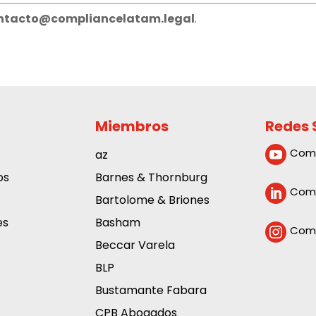
ntacto@compliancelatam.legal
.
Miembros
Redes 
Com
az

os
Barnes & Thornburg
Comp

Bartolome & Briones
es
Basham
Comp

Beccar Varela
BLP
Bustamante Fabara
CPB Abogados