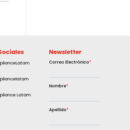
Sociales
Newsletter
plianceLatam
liancelatam
liance Latam