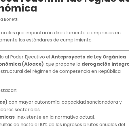
onómica
ia Bonetti
cturales que impactarán directamente a empresas en
ivamente los estándares de cumplimiento.
o al Poder Ejecutivo el
Anteproyecto de Ley Orgánica
conómica (Aloace)
, que propone la
derogación integr
structural del régimen de competencia en República
estacan:
ce)
con mayor autonomía, capacidad sancionadora y
adores sectoriales.
ómicas
, inexistente en la normativa actual.
ultas de hasta el 10% de los ingresos brutos anuales del