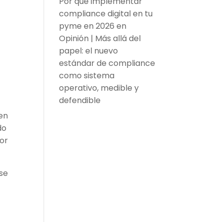
Por qué implementar
compliance digital en tu
pyme en 2026
en
Opinión | Más allá del
papel: el nuevo
estándar de compliance
como sistema
operativo, medible y
defendible
en
do
dor
 se