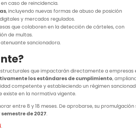
 en caso de reincidencia.
das
, incluyendo nuevas formas de abuso de posición
igitales y mercados regulados.
sas que colaboren en la detección de cárteles, con
ión de multas.
atenuante sancionadora.
ante?
estructurales que impactarán directamente a empresas 
ativamente los estándares de cumplimiento
, amplian
toridad competente y estableciendo un régimen sanciona
e existe en la normativa vigente.
orar entre 8 y 18 meses. De aprobarse, su promulgación
er semestre de 2027
.
í
.