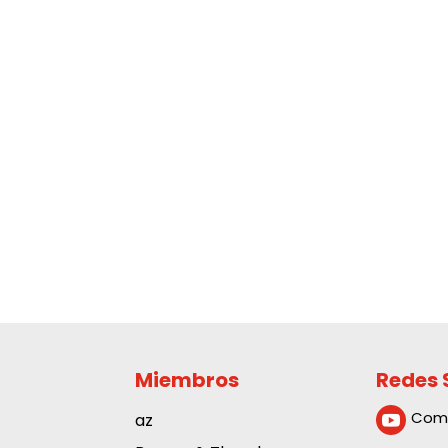
Miembros
Redes 
Com
az
