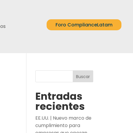
Foro ComplianceLatam
nos
Buscar
Entradas
recientes
EE.UU. | Nuevo marco de
cumplimiento para
empresas que operan