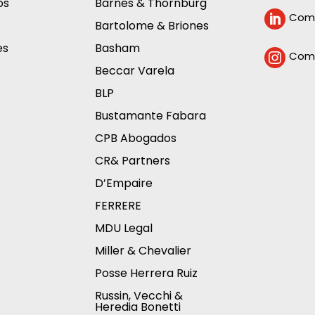
os
Barnes & Thornburg
Comp

Bartolome & Briones
es
Basham
Comp

Beccar Varela
BLP
Bustamante Fabara
CPB Abogados
CR& Partners
D’Empaire
FERRERE
MDU Legal
Miller & Chevalier
Posse Herrera Ruiz
Russin, Vecchi &
Heredia Bonetti