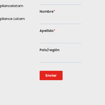
liancelatam
liance Latam