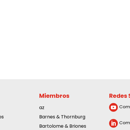
Miembros
Redes 
Com
az

os
Barnes & Thornburg
Comp

Bartolome & Briones