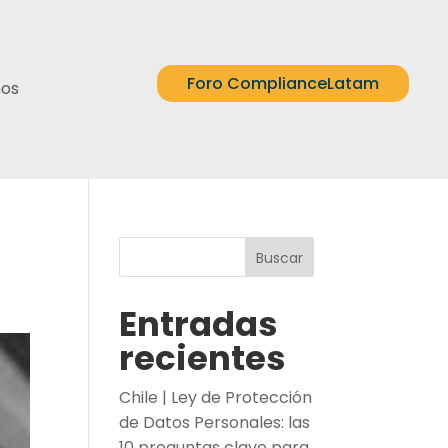
Foro ComplianceLatam
nos
Buscar
Entradas
recientes
Chile | Ley de Protección
de Datos Personales: las
10 preguntas clave para