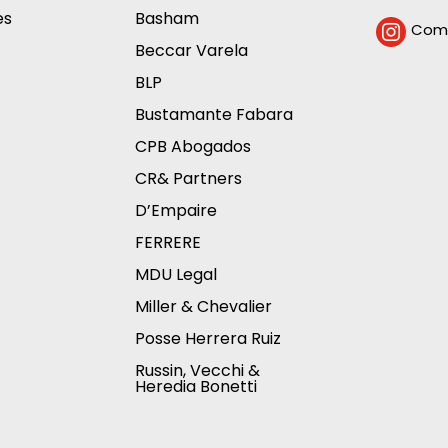
es
Basham
Comp

Beccar Varela
BLP
Bustamante Fabara
CPB Abogados
CR& Partners
D’Empaire
FERRERE
MDU Legal
Miller & Chevalier
Posse Herrera Ruiz
Russin, Vecchi &
Heredia Bonetti