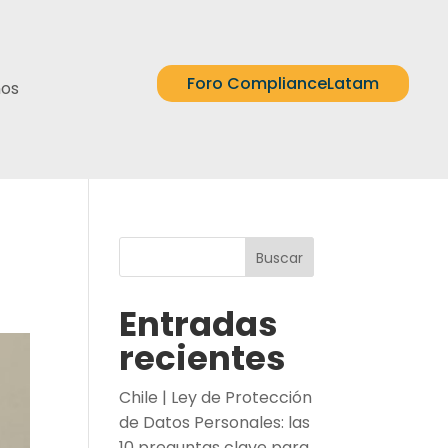
Foro ComplianceLatam
nos
Buscar
Entradas
recientes
Chile | Ley de Protección
de Datos Personales: las
10 preguntas clave para