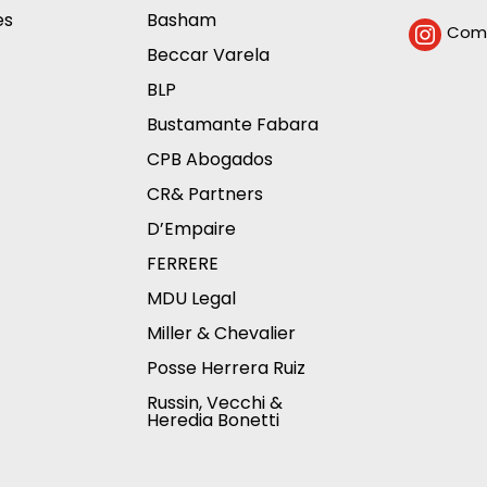
es
Basham
Comp

Beccar Varela
BLP
Bustamante Fabara
CPB Abogados
CR& Partners
D’Empaire
FERRERE
MDU Legal
Miller & Chevalier
Posse Herrera Ruiz
Russin, Vecchi &
Heredia Bonetti