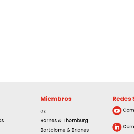
Miembros
Redes 
Com
az

os
Barnes & Thornburg
Comp

Bartolome & Briones