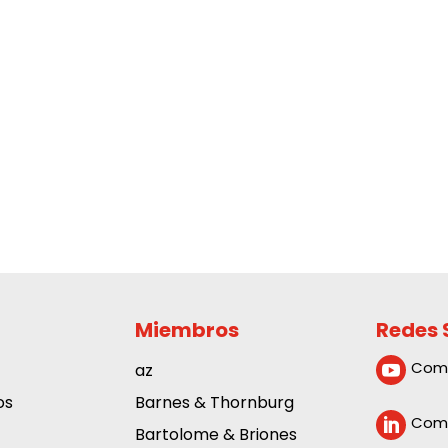
Miembros
Redes 
Com
az

os
Barnes & Thornburg
Comp

Bartolome & Briones