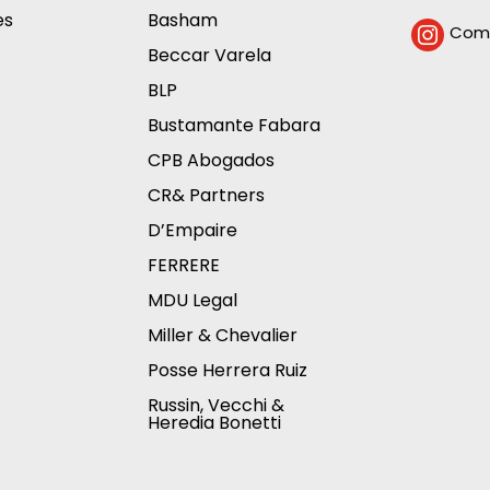
es
Basham
Comp

Beccar Varela
BLP
Bustamante Fabara
CPB Abogados
CR& Partners
D’Empaire
FERRERE
MDU Legal
Miller & Chevalier
Posse Herrera Ruiz
Russin, Vecchi &
Heredia Bonetti