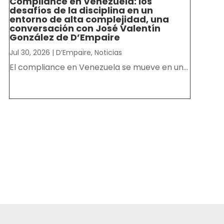
Compliance en Venezuela: los
desafíos de la disciplina en un
entorno de alta complejidad, una
conversación con José Valentín
González de D’Empaire
Jul 30, 2026
|
D’Empaire
,
Noticias
El compliance en Venezuela se mueve en un...