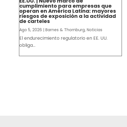
EE.UU. | Nuevo marco de
cumplimiento para empresas que
operan en América Latina: mayores
riesgos de exposición a la actividad
de carteles
Ago 5, 2026
|
Barnes & Thornburg
,
Noticias
El endurecimiento regulatorio en EE. UU.
obliga...