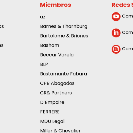
Miembros
Redes 
Com
az

os
Barnes & Thornburg
Comp

Bartolome & Briones
es
Basham
Comp

Beccar Varela
BLP
Bustamante Fabara
CPB Abogados
CR& Partners
D’Empaire
FERRERE
MDU Legal
Miller & Chevalier