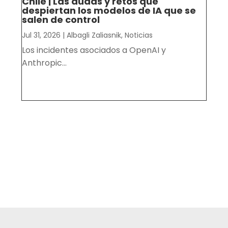
Chile | Las dudas y retos que
despiertan los modelos de IA que se
salen de control
Jul 31, 2026
|
Albagli Zaliasnik
,
Noticias
Los incidentes asociados a OpenAI y
Anthropic...