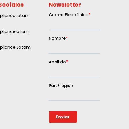
Sociales
Newsletter
plianceLatam
liancelatam
liance Latam