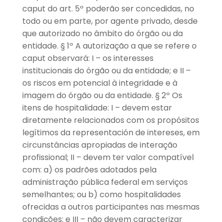
caput do art. 5º poderão ser concedidas, no
todo ou em parte, por agente privado, desde
que autorizado no âmbito do órgão ou da
entidade. § 1º A autorização a que se refere o
caput observará: I – os interesses
institucionais do órgão ou da entidade; e II –
os riscos em potencial à integridade e à
imagem do órgão ou da entidade. § 2º Os
itens de hospitalidade: I – devem estar
diretamente relacionados com os propósitos
legítimos da representación de intereses, em
circunstâncias apropiadas de interação
profissional; II – devem ter valor compatível
com: a) os padrões adotados pela
administração pública federal em serviços
semelhantes; ou b) como hospitalidades
ofrecidas a outros participantes nas mesmas
condições; e III – não devem caracterizar