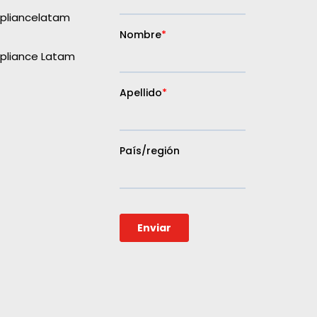
liancelatam
liance Latam