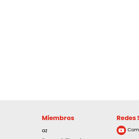
Miembros
Redes 
Com
az
