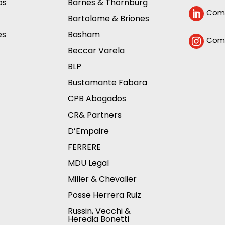
os
Barnes & Thornburg
Comp

Bartolome & Briones
es
Basham
Comp

Beccar Varela
BLP
Bustamante Fabara
CPB Abogados
CR& Partners
D’Empaire
FERRERE
MDU Legal
Miller & Chevalier
Posse Herrera Ruiz
Russin, Vecchi &
Heredia Bonetti