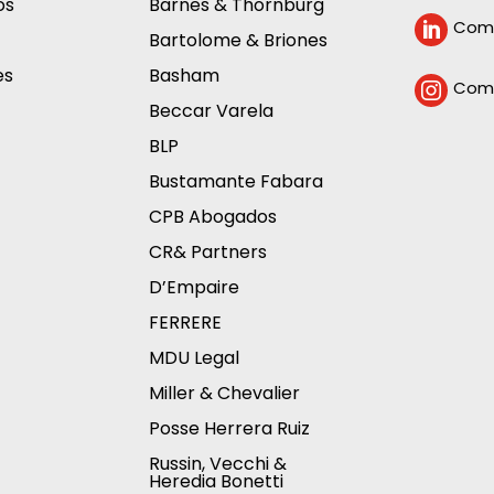
os
Barnes & Thornburg
Comp

Bartolome & Briones
es
Basham
Comp

Beccar Varela
BLP
Bustamante Fabara
CPB Abogados
CR& Partners
D’Empaire
FERRERE
MDU Legal
Miller & Chevalier
Posse Herrera Ruiz
Russin, Vecchi &
Heredia Bonetti