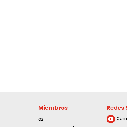
Miembros
Redes 
Com
az
