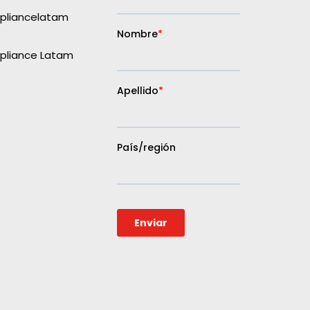
liancelatam
liance Latam