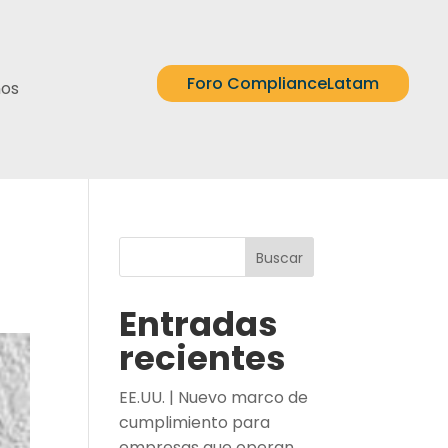
Foro ComplianceLatam
nos
Buscar
Entradas
recientes
EE.UU. | Nuevo marco de
cumplimiento para
empresas que operan