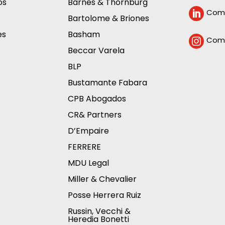
os
Barnes & Thornburg
Comp

Bartolome & Briones
es
Basham
Comp

Beccar Varela
BLP
Bustamante Fabara
CPB Abogados
CR& Partners
D’Empaire
FERRERE
MDU Legal
Miller & Chevalier
Posse Herrera Ruiz
Russin, Vecchi &
Heredia Bonetti