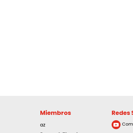
Miembros
Redes 
Com
az
