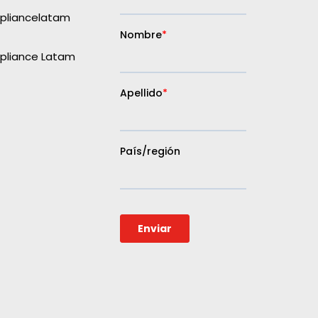
liancelatam
liance Latam