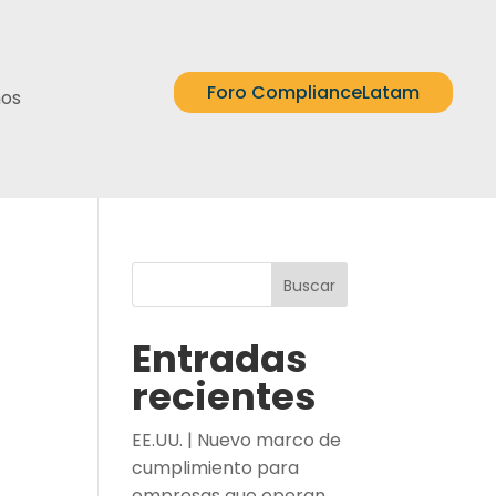
Foro ComplianceLatam
nos
Buscar
Entradas
recientes
EE.UU. | Nuevo marco de
cumplimiento para
empresas que operan