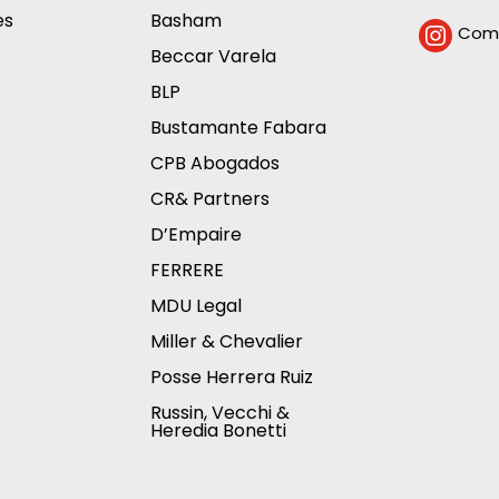
es
Basham
Comp

Beccar Varela
BLP
Bustamante Fabara
CPB Abogados
CR& Partners
D’Empaire
FERRERE
MDU Legal
Miller & Chevalier
Posse Herrera Ruiz
Russin, Vecchi &
Heredia Bonetti