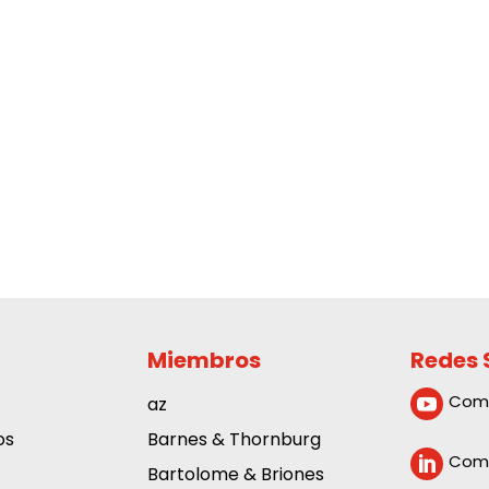
Miembros
Redes 
Com
az

os
Barnes & Thornburg
Comp

Bartolome & Briones