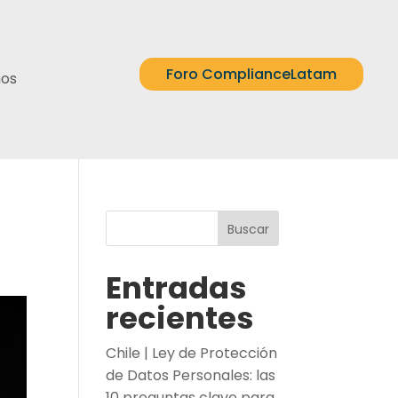
Foro ComplianceLatam
nos
Buscar
Entradas
recientes
Chile | Ley de Protección
de Datos Personales: las
10 preguntas clave para