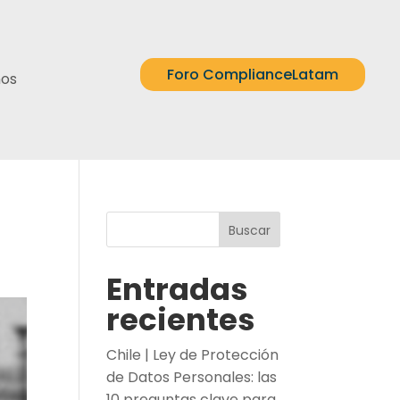
Foro ComplianceLatam
nos
Buscar
Entradas
recientes
Chile | Ley de Protección
de Datos Personales: las
10 preguntas clave para