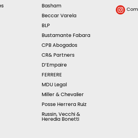
es
Basham
Comp

Beccar Varela
BLP
Bustamante Fabara
CPB Abogados
CR& Partners
D’Empaire
FERRERE
MDU Legal
Miller & Chevalier
Posse Herrera Ruiz
Russin, Vecchi &
Heredia Bonetti