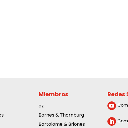
Miembros
Redes 
Com
az

os
Barnes & Thornburg
Comp

Bartolome & Briones