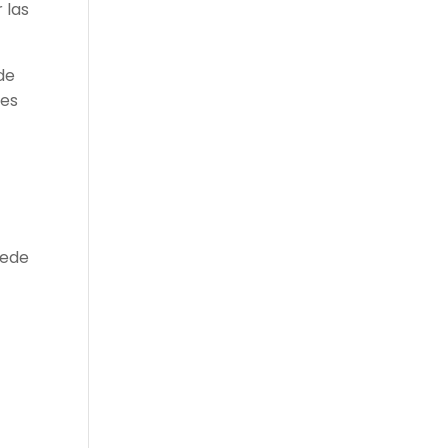
 las
de
ues
uede