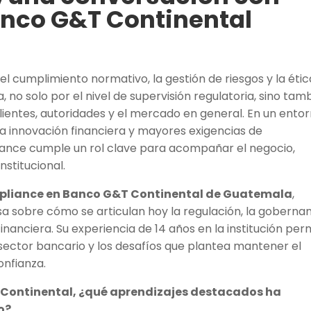
anco G&T Continental
el cumplimiento normativo, la gestión de riesgos y la étic
no solo por el nivel de supervisión regulatoria, sino tam
clientes, autoridades y el mercado en general. En un ento
la innovación financiera y mayores exigencias de
liance cumple un rol clave para acompañar el negocio,
nstitucional.
ompliance en Banco G&T Continental de Guatemala
,
a sobre cómo se articulan hoy la regulación, la goberna
inanciera. Su experiencia de 14 años en la institución per
 sector bancario y los desafíos que plantea mantener el
onfianza.
T Continental, ¿qué aprendizajes destacados ha
o?