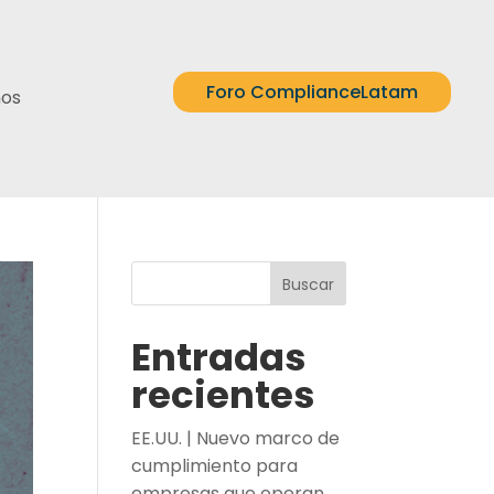
Foro ComplianceLatam
nos
Buscar
Entradas
recientes
EE.UU. | Nuevo marco de
cumplimiento para
empresas que operan