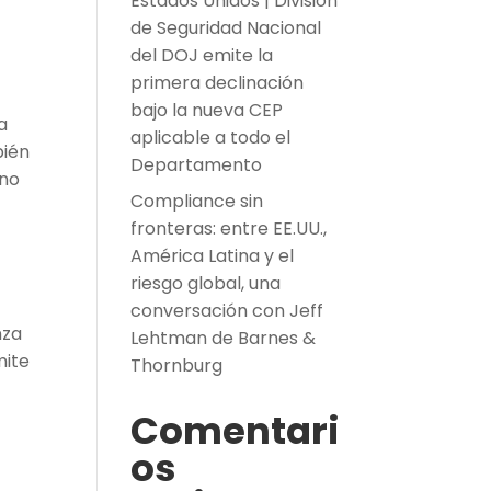
Estados Unidos | División
de Seguridad Nacional
del DOJ emite la
primera declinación
bajo la nueva CEP
a
aplicable a todo el
bién
Departamento
rno
Compliance sin
fronteras: entre EE.UU.,
América Latina y el
riesgo global, una
conversación con Jeff
nza
Lehtman de Barnes &
mite
Thornburg
Comentari
os