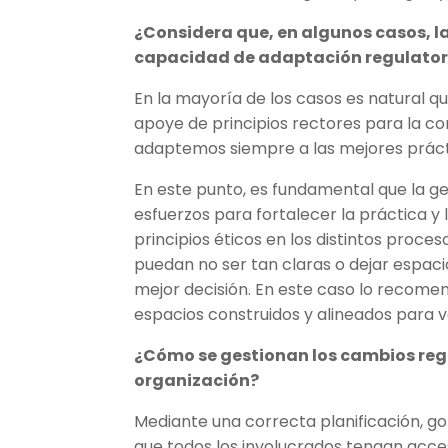
¿Considera que, en algunos casos, l
capacidad de adaptación regulator
En la mayoría de los casos es natural q
apoye de principios rectores para la co
adaptemos siempre a las mejores prácti
En este punto, es fundamental que la ge
esfuerzos para fortalecer la práctica y
principios éticos en los distintos proc
puedan no ser tan claras o dejar espaci
mejor decisión. En este caso lo recome
espacios construidos y alineados para va
¿Cómo se gestionan los cambios reg
organización?
Mediante una correcta planificación, go
que todos los involucrados tengan acce