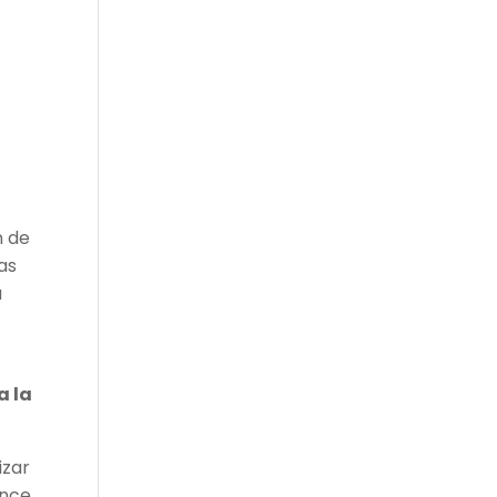
n de
as
a
a la
izar
ance