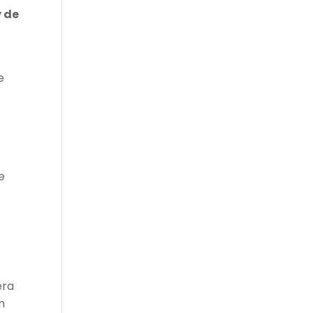
y de
e
e
era
n