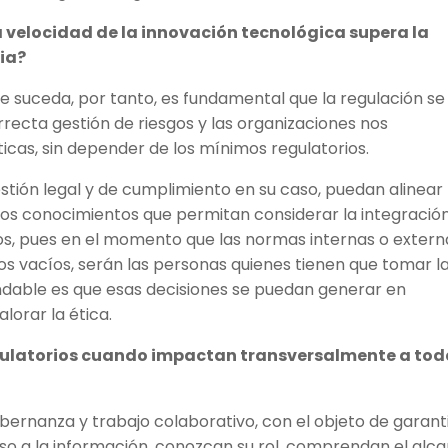
a velocidad de la innovación tecnológica supera la
ia?
ue suceda, por tanto, es fundamental que la regulación se
rrecta gestión de riesgos y las organizaciones nos
cas, sin depender de los mínimos regulatorios.
stión legal y de cumplimiento en su caso, puedan alinear
 los conocimientos que permitan considerar la integració
esos, pues en el momento que las normas internas o extern
os vacíos, serán las personas quienes tienen que tomar l
ndable es que esas decisiones se puedan generar en
lorar la ética.
ulatorios cuando impactan transversalmente a tod
bernanza y trabajo colaborativo, con el objeto de garant
so a la información, conozcan su rol, comprendan el alc