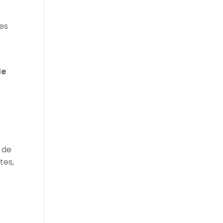
des
de
o de
tes,