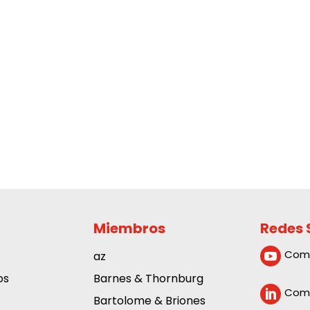
Miembros
Redes 
Com
az

os
Barnes & Thornburg
Comp

Bartolome & Briones