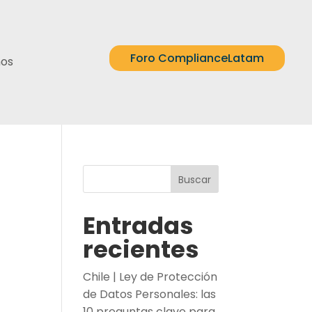
Foro ComplianceLatam
nos
Buscar
Entradas
recientes
Chile | Ley de Protección
de Datos Personales: las
10 preguntas clave para