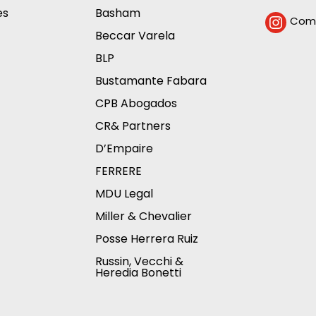
es
Basham
Comp

Beccar Varela
BLP
Bustamante Fabara
CPB Abogados
CR& Partners
D’Empaire
FERRERE
MDU Legal
Miller & Chevalier
Posse Herrera Ruiz
Russin, Vecchi &
Heredia Bonetti