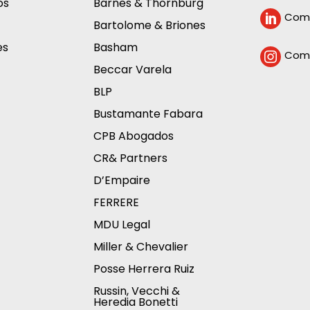
os
Barnes & Thornburg
Comp

Bartolome & Briones
es
Basham
Comp

Beccar Varela
BLP
Bustamante Fabara
CPB Abogados
CR& Partners
D’Empaire
FERRERE
MDU Legal
Miller & Chevalier
Posse Herrera Ruiz
Russin, Vecchi &
Heredia Bonetti