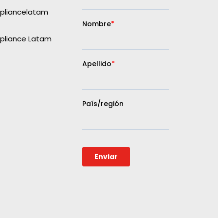
liancelatam
liance Latam