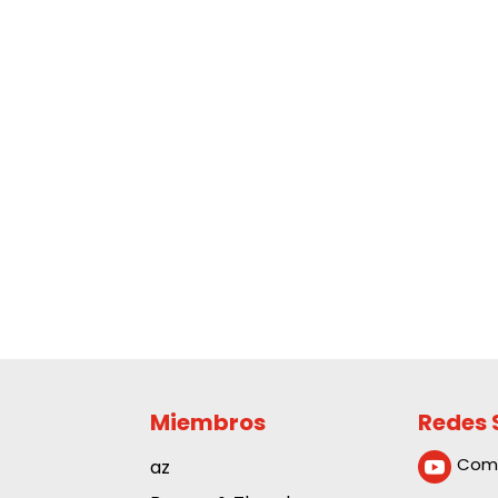
Miembros
Redes 
Com
az
