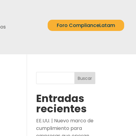
Foro ComplianceLatam
nos
Buscar
Entradas
recientes
EE.UU. | Nuevo marco de
cumplimiento para
empresas que operan