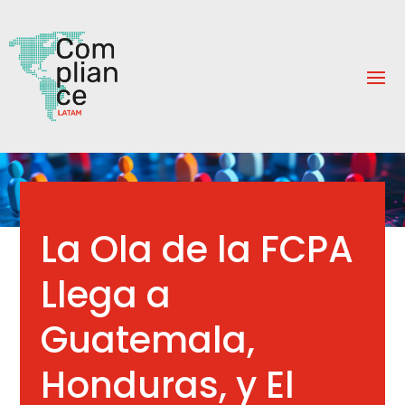
La Ola de la FCPA
Llega a
Guatemala,
Honduras, y El