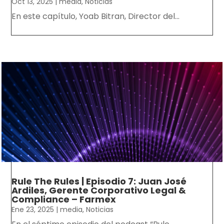
Oct 13, 2025
|
media
,
Noticias
En este capítulo, Yoab Bitran, Director del...
Rule The Rules | Episodio 7: Juan José
Ardiles, Gerente Corporativo Legal &
Compliance – Farmex
Ene 23, 2025
|
media
,
Noticias