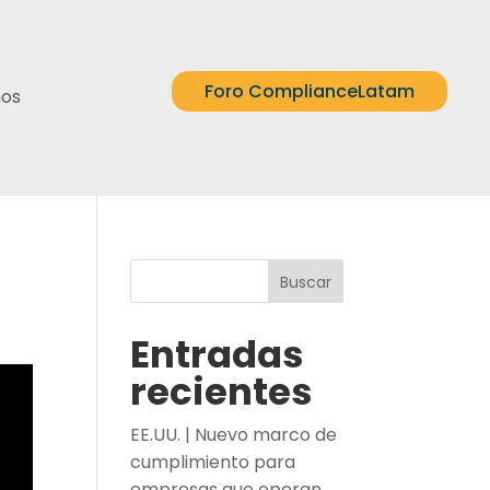
Foro ComplianceLatam
nos
Buscar
Entradas
recientes
EE.UU. | Nuevo marco de
cumplimiento para
empresas que operan