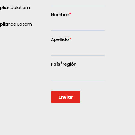
liancelatam
liance Latam