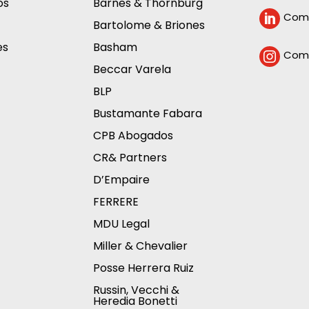
os
Barnes & Thornburg
Comp

Bartolome & Briones
es
Basham
Comp

Beccar Varela
BLP
Bustamante Fabara
CPB Abogados
CR& Partners
D’Empaire
FERRERE
MDU Legal
Miller & Chevalier
Posse Herrera Ruiz
Russin, Vecchi &
Heredia Bonetti