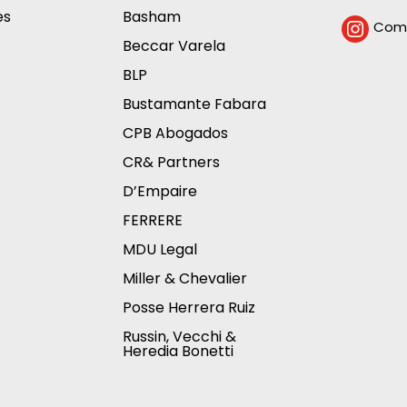
es
Basham
Comp

Beccar Varela
BLP
Bustamante Fabara
CPB Abogados
CR& Partners
D’Empaire
FERRERE
MDU Legal
Miller & Chevalier
Posse Herrera Ruiz
Russin, Vecchi &
Heredia Bonetti