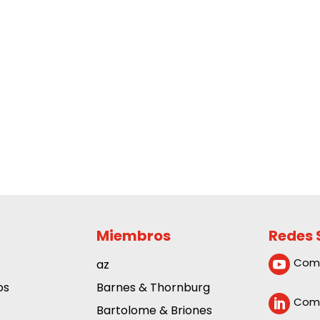
Miembros
Redes 
Com
az

os
Barnes & Thornburg
Comp

Bartolome & Briones