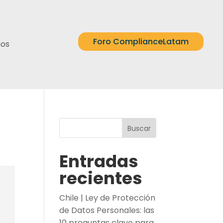
Foro ComplianceLatam
nos
Buscar
Entradas
recientes
Chile | Ley de Protección
de Datos Personales: las
10 preguntas clave para