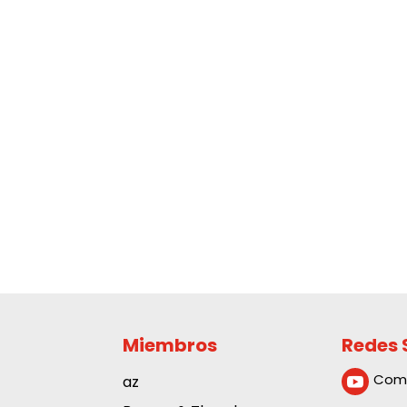
Miembros
Redes 
Com
az
