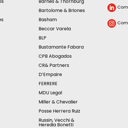
os
Barnes & Thornburg
Comp

Bartolome & Briones
es
Basham
Comp

Beccar Varela
BLP
Bustamante Fabara
CPB Abogados
CR& Partners
D’Empaire
FERRERE
MDU Legal
Miller & Chevalier
Posse Herrera Ruiz
Russin, Vecchi &
Heredia Bonetti