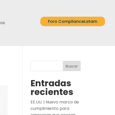
Foro ComplianceLatam
nos
Buscar
Entradas
recientes
EE.UU. | Nuevo marco de
cumplimiento para
empresas que operan