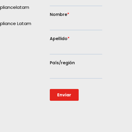
liancelatam
liance Latam