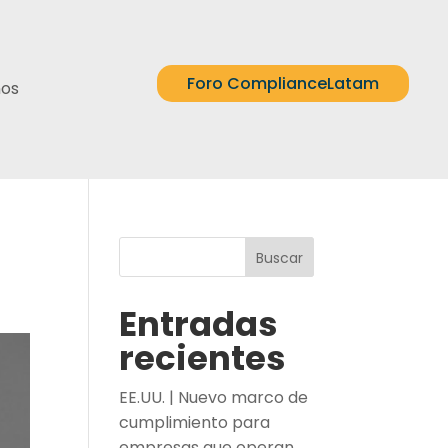
Foro ComplianceLatam
nos
Buscar
Entradas
recientes
EE.UU. | Nuevo marco de
cumplimiento para
empresas que operan