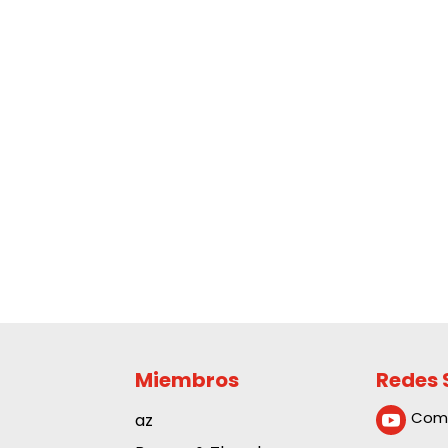
Miembros
Redes 
Com
az
