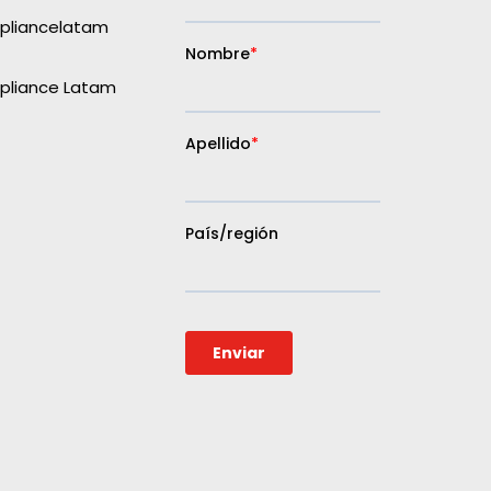
liancelatam
liance Latam