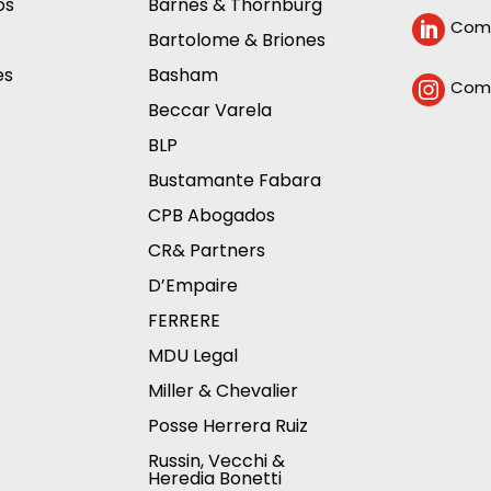
os
Barnes & Thornburg
Comp

Bartolome & Briones
es
Basham
Comp

Beccar Varela
BLP
Bustamante Fabara
CPB Abogados
CR& Partners
D’Empaire
FERRERE
MDU Legal
Miller & Chevalier
Posse Herrera Ruiz
Russin, Vecchi &
Heredia Bonetti