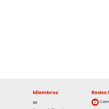
Miembros
Redes 
Com
az
