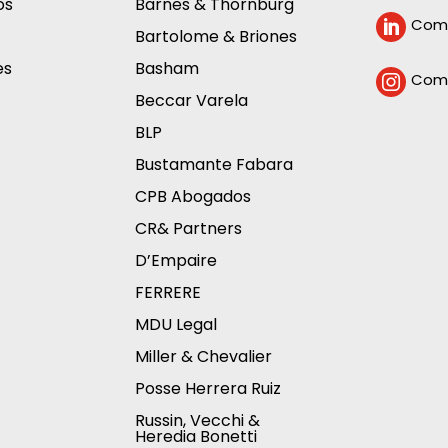
os
Barnes & Thornburg
Comp

Bartolome & Briones
es
Basham
Comp

Beccar Varela
BLP
Bustamante Fabara
CPB Abogados
CR& Partners
D’Empaire
FERRERE
MDU Legal
Miller & Chevalier
Posse Herrera Ruiz
Russin, Vecchi &
Heredia Bonetti