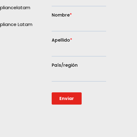
liancelatam
liance Latam