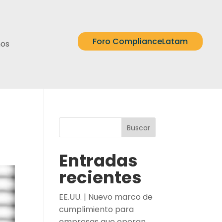
Foro ComplianceLatam
nos
Buscar
Entradas
recientes
EE.UU. | Nuevo marco de
cumplimiento para
empresas que operan