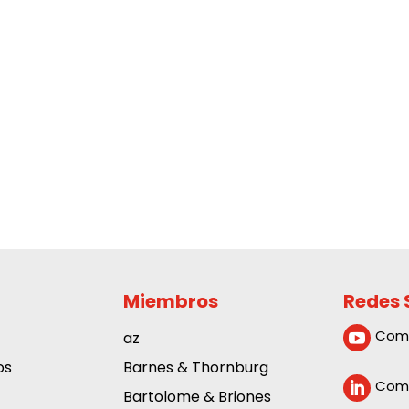
Miembros
Redes 
Com
az

os
Barnes & Thornburg
Comp

Bartolome & Briones