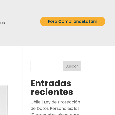
Foro ComplianceLatam
nos
Buscar
Entradas
recientes
Chile | Ley de Protección
de Datos Personales: las
10 preguntas clave para