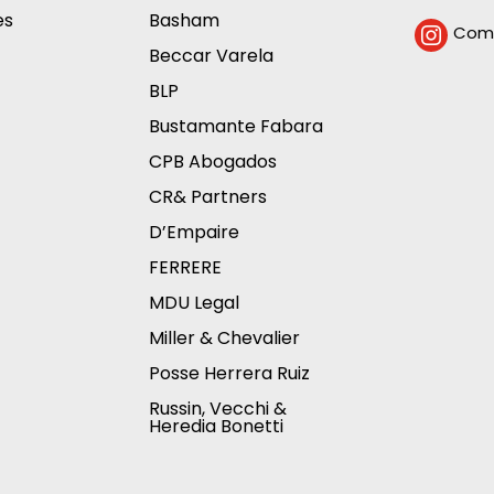
es
Basham
Comp

Beccar Varela
BLP
Bustamante Fabara
CPB Abogados
CR& Partners
D’Empaire
FERRERE
MDU Legal
Miller & Chevalier
Posse Herrera Ruiz
Russin, Vecchi &
Heredia Bonetti