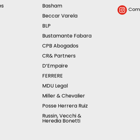
es
Basham
Comp

Beccar Varela
BLP
Bustamante Fabara
CPB Abogados
CR& Partners
D’Empaire
FERRERE
MDU Legal
Miller & Chevalier
Posse Herrera Ruiz
Russin, Vecchi &
Heredia Bonetti