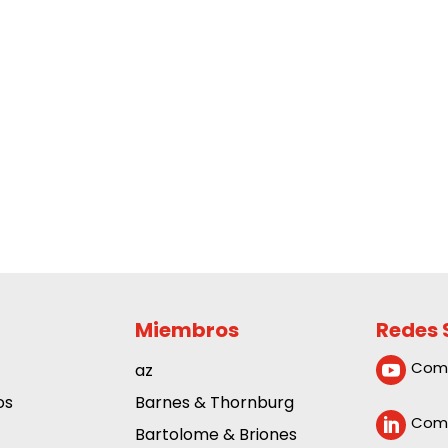
Miembros
Redes 
Com
az

os
Barnes & Thornburg
Comp

Bartolome & Briones