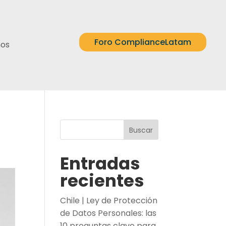
Foro ComplianceLatam
nos
Buscar
Entradas
recientes
Chile | Ley de Protección
de Datos Personales: las
10 preguntas clave para